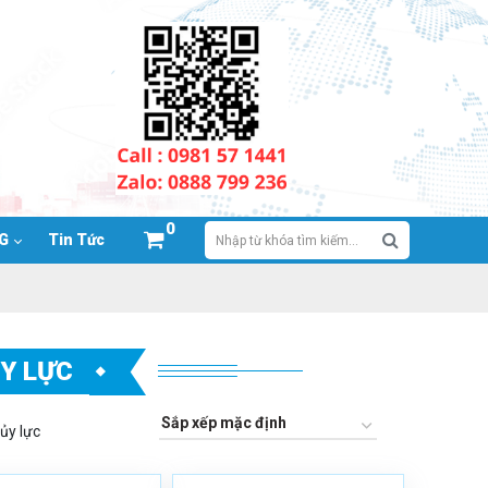
0
NG
Tin Tức
Y LỰC
ủy lực