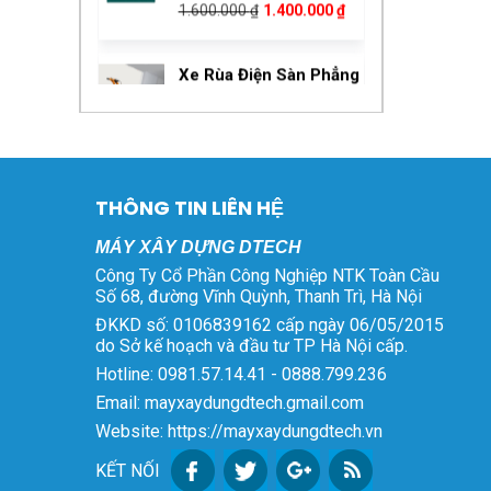
15.000.000
₫
14.500.000
₫
1.400.000 ₫.
gốc
hiện
là:
tại
Xe Rùa Điện
15.000.000 ₫.
là:
Giá
Giá
15.000.000
₫
14.500.000
₫
14.500.000 ₫.
gốc
hiện
là:
tại
Máy Bẻ Đai Sắt Tự Động
15.000.000 ₫.
là:
Phi 6 – 8 – 10
14.500.000 ₫.
Giá
Giá
THÔNG TIN LIÊN HỆ
80.000.000
₫
75.000.000
₫
gốc
hiện
MÁY XÂY DỰNG DTECH
là:
tại
Bộ Sạc Xe Điện 48V
80.000.000 ₫.
là:
Công Ty Cổ Phần Công Nghiệp NTK Toàn Cầu
45Ah Tự Ngắt
Số 68, đường Vĩnh Quỳnh, Thanh Trì, Hà Nội
75.000.000 ₫.
Giá
Giá
600.000
₫
550.000
₫
ĐKKD số: 0106839162 cấp ngày 06/05/2015
gốc
hiện
do Sở kế hoạch và đầu tư TP Hà Nội cấp.
là:
tại
Hotline: 0981.57.14.41 - 0888.799.236
Bộ Kích Sóng Điện
600.000 ₫.
là:
Email: mayxaydungdtech.gmail.com
Thoại
550.000 ₫.
Giá
Giá
5.800.000
₫
3.000.000
₫
Website: https://mayxaydungdtech.vn
gốc
hiện
KẾT NỐI
là:
tại