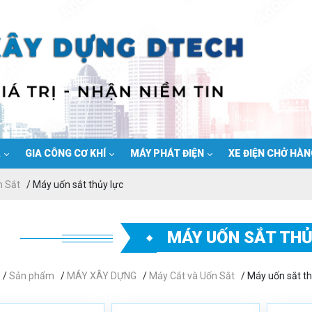
Ạ
GIA CÔNG CƠ KHÍ
MÁY PHÁT ĐIỆN
XE ĐIỆN CHỞ HÀ
n Sắt
/ Máy uốn sắt thủy lực
MÁY UỐN SẮT THỦ
/
Sản phẩm
/
MÁY XÂY DỰNG
/
Máy Cắt và Uốn Sắt
/ Máy uốn sắt th