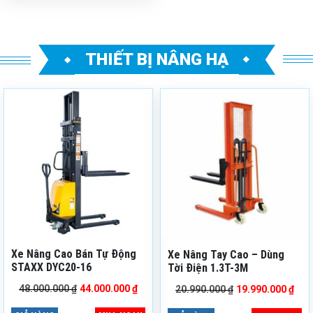
THIẾT BỊ NÂNG HẠ
Mã sản phẩm: DYC20-16
Mã sản phẩm: XNTC-TĐ
Thương hiệu: STAXX
1.3T-3M
Bảo hành: 06 tháng
Thương hiệu: NIKI
Tình trạng: Còn hàng
Bảo hành: 06 tháng
Tình trạng: Còn hàng
Gọi ngay:
0888 799 236
Kho hàng: Số 68, Vĩnh
Quỳnh, Đại Thanh, TP. Hà
Nội
Xe Nâng Cao Bán Tự Động
Xe Nâng Tay Cao – Dùng
STAXX DYC20-16
Tời Điện 1.3T-3M
Giá
Giá
Giá
Giá
48.000.000
₫
44.000.000
₫
20.990.000
₫
19.990.000
₫
gốc
hiện
gốc
hiệ