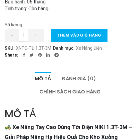
Bảo hành: 06 tháng
19.990.000 ₫.
Tình trạng: Còn hàng
Số lượng:
Xe Nâng Tay Cao - Dùng Tời Điện 1.3T-3M số lượng
-
+
THÊM VÀO GIỎ HÀNG
SKU:
XNTC-TĐ 1.3T-3M
Danh mục:
Xe Nâng Điện
Share
MÔ TẢ
ĐÁNH GIÁ (0)
CHÍNH SÁCH GIAO HÀNG
MÔ TẢ
Xe Nâng Tay Cao Dùng Tời Điện NIKI 1.3T-3M –
Giải Pháp Nâng Hạ Hiệu Quả Cho Kho Xưởng