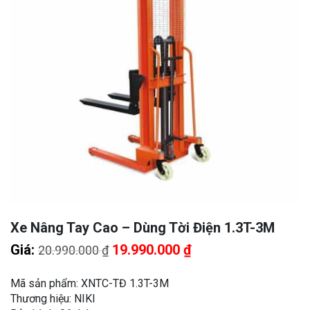
Xe Nâng Tay Cao – Dùng Tời Điện 1.3T-3M
Giá
Giá
Giá:
19.990.000
₫
20.990.000
₫
gốc
hiện
là:
tại
Mã sản phẩm: XNTC-TĐ 1.3T-3M
20.990.000 ₫.
là:
Thương hiệu: NIKI