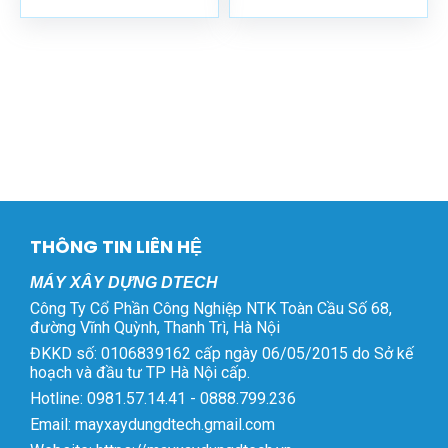
22.000.000 ₫.
19.9
THÔNG TIN LIÊN HỆ
MÁY XÂY DỰNG DTECH
Công Ty Cổ Phần Công Nghiệp NTK Toàn Cầu Số 68,
đường Vĩnh Quỳnh, Thanh Trì, Hà Nội
ĐKKD số: 0106839162 cấp ngày 06/05/2015 do Sở kế
hoạch và đầu tư TP Hà Nội cấp.
Hotline: 0981.57.14.41 - 0888.799.236
Email: mayxaydungdtech.gmail.com