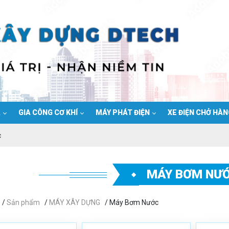
Ạ
GIA CÔNG CƠ KHÍ
MÁY PHÁT ĐIỆN
XE ĐIỆN CHỞ HÀ
c
MÁY BƠM NƯ
/
Sản phẩm
/
MÁY XÂY DỰNG
/ Máy Bơm Nước