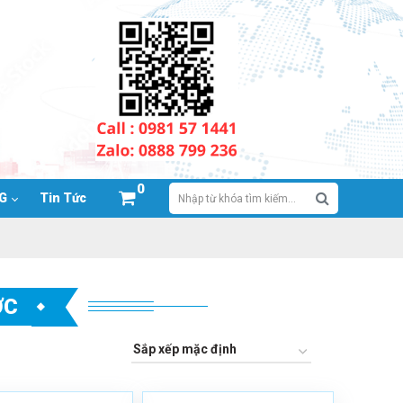
0
NG
Tin Tức
ỚC