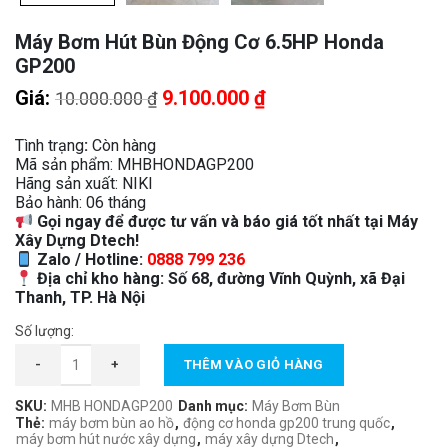
Máy Bơm Hút Bùn Động Cơ 6.5HP Honda
GP200
Giá
Giá
Giá:
9.100.000
₫
10.000.000
₫
gốc
hiện
là:
tại
Tình trạng
:
Còn hàng
Mã sản phẩm:
MHBHONDAGP200
10.000.000 ₫.
là:
Hãng sản xuất:
NIKI
9.100.000 ₫.
Bảo hành: 06 tháng
Gọi ngay để được tư vấn và báo giá tốt nhất tại Máy
Xây Dựng Dtech!
Zalo / Hotline:
0888 799 236
Địa chỉ kho hàng: Số 68, đường Vĩnh Quỳnh, xã Đại
Thanh, TP. Hà Nội
Số lượng:
Máy Bơm Hút Bùn Động Cơ 6.5HP Honda GP200 số lượng
-
+
THÊM VÀO GIỎ HÀNG
SKU:
MHB HONDAGP200
Danh mục:
Máy Bơm Bùn
Thẻ:
máy bơm bùn ao hồ
,
động cơ honda gp200 trung quốc
,
máy bơm hút nước xây dựng
,
máy xây dựng Dtech
,