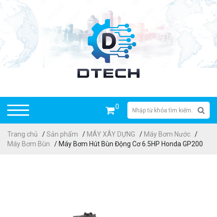
0
Trang chủ
/
Sản phẩm
/
MÁY XÂY DỰNG
/
Máy Bơm Nước
/
Máy Bơm Bùn
/ Máy Bơm Hút Bùn Động Cơ 6.5HP Honda GP200