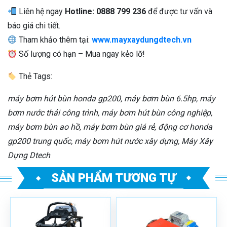
Liên hệ ngay
Hotline: 0888 799 236
để được tư vấn và
báo giá chi tiết.
Tham khảo thêm tại:
www.mayxaydungdtech.vn
Số lượng có hạn – Mua ngay kẻo lỡ!
Thẻ Tags:
máy bơm hút bùn honda gp200, máy bơm bùn 6.5hp, máy
bơm nước thải công trình, máy bơm hút bùn công nghiệp,
máy bơm bùn ao hồ, máy bơm bùn giá rẻ, động cơ honda
gp200 trung quốc, máy bơm hút nước xây dựng, Máy Xây
Dựng Dtech
SẢN PHẨM TƯƠNG TỰ
Mã sản phẩm: NIKI –
Mã sản phẩm: TN-NIKI-
MR77
30