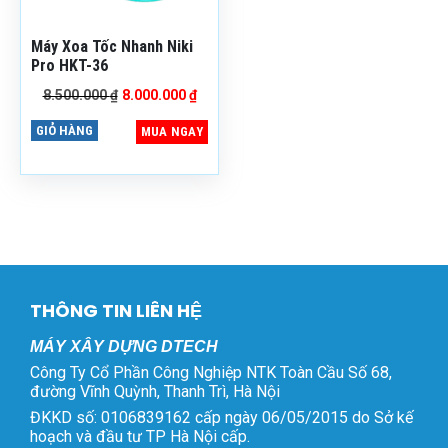
Máy Xây Dựng Dtech!
Zalo / Hotline:
0888
Máy Xoa Tốc Nhanh Niki
799 236
Pro HKT-36
Địa chỉ kho hàng: Số
Giá
Giá
8.500.000
₫
8.000.000
₫
68, đường Vĩnh Quỳnh, xã
gốc
hiện
Đại Thanh, TP. Hà Nội
là:
tại
GIỎ HÀNG
MUA NGAY
8.500.000 ₫.
là:
8.000.000 ₫.
THÔNG TIN LIÊN HỆ
MÁY XÂY DỰNG DTECH
Công Ty Cổ Phần Công Nghiệp NTK Toàn Cầu Số 68,
đường Vĩnh Quỳnh, Thanh Trì, Hà Nội
ĐKKD số: 0106839162 cấp ngày 06/05/2015 do Sở kế
hoạch và đầu tư TP Hà Nội cấp.