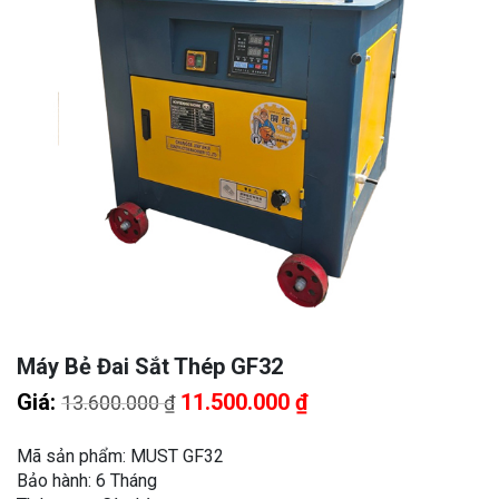
Máy Bẻ Đai Sắt Thép GF32
Giá
Giá
Giá:
11.500.000
₫
13.600.000
₫
gốc
hiện
là:
tại
Mã sản phẩm: MUST GF32
13.600.000 ₫.
là:
Bảo hành: 6 Tháng