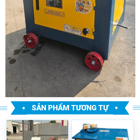
SẢN PHẨM TƯƠNG TỰ
Mã sản phẩm: MBDTD-
Mã sản phẩm: MUST
CX
GF20/380