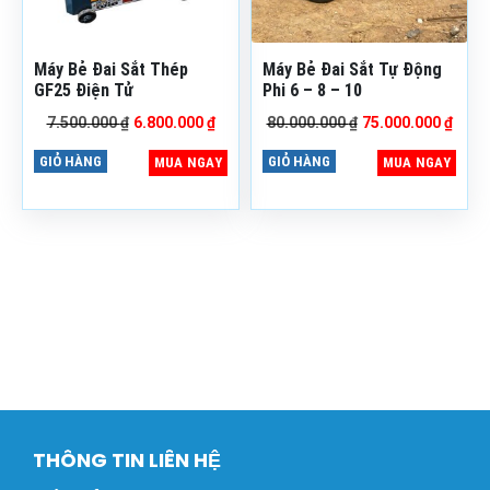
0981.
57.1441 –
0888.799.236
Địa chỉ kho hàng: Số
Máy Bẻ Đai Sắt Thép
Máy Bẻ Đai Sắt Tự Động
68, đường Vĩnh Quỳnh, xã
GF25 Điện Tử
Phi 6 – 8 – 10
Đại Thanh, TP. Hà Nội
Giá
Giá
Giá
Giá
7.500.000
₫
6.800.000
₫
80.000.000
₫
75.000.000
₫
gốc
hiện
gốc
hiện
là:
tại
là:
tại
GIỎ HÀNG
GIỎ HÀNG
MUA NGAY
MUA NGAY
7.500.000 ₫.
là:
80.000.000 ₫.
là:
6.800.000 ₫.
75.0
THÔNG TIN LIÊN HỆ