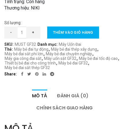
Tình trạng: Còn hàng
11.500.000 ₫.
Thương hiệu: NIKI
Số lượng:
Máy Bẻ Đai Sắt Thép GF32 số lượng
-
+
THÊM VÀO GIỎ HÀNG
SKU:
MUST GF32
Danh mục:
Máy Uốn Đai
Thẻ:
Máy bẻ đai tự động
,
Máy bẻ đai thép xây dựng
,
Máy bẻ đai sắt phi lớn
,
Máy bẻ đai chuyên nghiệp
,
Máy gia công đai sắt
,
Máy uốn sắt GF32
,
Máy bẻ đai tốc độ cao
,
Thiết bị bẻ đai cho công trình
,
Máy bẻ đai GF32
,
Máy bẻ đai sắt thép GF32
Share
MÔ TẢ
ĐÁNH GIÁ (0)
CHÍNH SÁCH GIAO HÀNG
MÔ TẢ