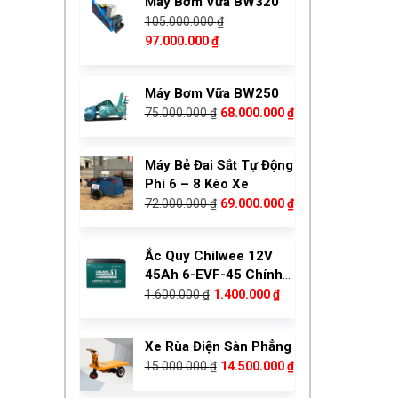
Máy Bơm Vữa BW320
17.000.000 ₫.
là:
105.000.000
₫
14.800.000 ₫.
Giá
Giá
97.000.000
₫
gốc
hiện
là:
tại
Máy Bơm Vữa BW250
105.000.000 ₫.
là:
Giá
Giá
75.000.000
₫
68.000.000
₫
97.000.000 ₫.
gốc
hiện
là:
tại
Máy Bẻ Đai Sắt Tự Động
75.000.000 ₫.
là:
Phi 6 – 8 Kéo Xe
68.000.000 ₫.
Giá
Giá
72.000.000
₫
69.000.000
₫
gốc
hiện
là:
tại
Ắc Quy Chilwee 12V
72.000.000 ₫.
là:
45Ah 6-EVF-45 Chính
69.000.000 ₫.
Giá
Giá
Hãng
1.600.000
₫
1.400.000
₫
gốc
hiện
là:
tại
Xe Rùa Điện Sàn Phẳng
1.600.000 ₫.
là:
Giá
Giá
15.000.000
₫
14.500.000
₫
1.400.000 ₫.
gốc
hiện