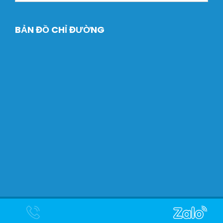
BẢN ĐỒ CHỈ ĐƯỜNG
Copyright © 2024 Máy Xây dựng Dtech. Designed by
Halink
Web