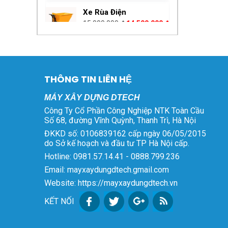
là:
tại
Xe Rùa Điện
15.000.000 ₫.
là:
Giá
Giá
15.000.000
₫
14.500.000
₫
14.500.000 ₫.
gốc
hiện
là:
tại
Máy Bẻ Đai Sắt Tự Động
15.000.000 ₫.
là:
Phi 6 – 8 – 10
14.500.000 ₫.
Giá
Giá
80.000.000
₫
75.000.000
₫
THÔNG TIN LIÊN HỆ
gốc
hiện
là:
tại
MÁY XÂY DỰNG DTECH
Bộ Sạc Xe Điện 48V
80.000.000 ₫.
là:
Công Ty Cổ Phần Công Nghiệp NTK Toàn Cầu
45Ah Tự Ngắt
75.000.000 ₫.
Số 68, đường Vĩnh Quỳnh, Thanh Trì, Hà Nội
Giá
Giá
600.000
₫
550.000
₫
ĐKKD số: 0106839162 cấp ngày 06/05/2015
gốc
hiện
do Sở kế hoạch và đầu tư TP Hà Nội cấp.
là:
tại
Hotline: 0981.57.14.41 - 0888.799.236
Bộ Kích Sóng Điện
600.000 ₫.
là:
Thoại
Email: mayxaydungdtech.gmail.com
550.000 ₫.
Giá
Giá
5.800.000
₫
3.000.000
₫
Website: https://mayxaydungdtech.vn
gốc
hiện
là:
tại
KẾT NỐI
Máy Bơm Vữa HJB-3
5.800.000 ₫.
là:
Giá
Giá
17.000.000
₫
14.800.000
₫
3.000.000 ₫.