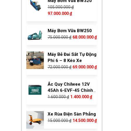
Máy Bơm Vữa BW320
17.000.000 ₫.
là:
105.000.000
₫
14.800.000 ₫.
Giá
Giá
97.000.000
₫
gốc
hiện
là:
tại
Máy Bơm Vữa BW250
105.000.000 ₫.
là:
Giá
Giá
75.000.000
₫
68.000.000
₫
97.000.000 ₫.
gốc
hiện
là:
tại
Máy Bẻ Đai Sắt Tự Động
75.000.000 ₫.
là:
Phi 6 – 8 Kéo Xe
68.000.000 ₫.
Giá
Giá
72.000.000
₫
69.000.000
₫
gốc
hiện
là:
tại
Ắc Quy Chilwee 12V
72.000.000 ₫.
là:
45Ah 6-EVF-45 Chính
69.000.000 ₫.
Giá
Giá
Hãng
1.600.000
₫
1.400.000
₫
gốc
hiện
là:
tại
Xe Rùa Điện Sàn Phẳng
1.600.000 ₫.
là:
Giá
Giá
15.000.000
₫
14.500.000
₫
1.400.000 ₫.
gốc
hiện