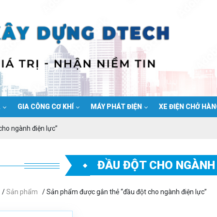
Ạ
GIA CÔNG CƠ KHÍ
MÁY PHÁT ĐIỆN
XE ĐIỆN CHỞ HÀ
cho ngành điện lực”
ĐẦU ĐỘT CHO NGÀNH 
/
Sản phẩm
/ Sản phẩm được gắn thẻ “đầu đột cho ngành điện lực”