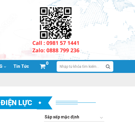
0
NG
Tin Tức
ĐIỆN LỰC