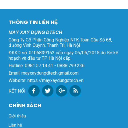
68, đường Vĩnh Quỳnh, xã
Đại Thanh, TP. Hà Nội
THÔNG TIN LIÊN HỆ
MÁY XÂY DỰNG DTECH
Công Ty Cổ Phần Công Nghiệp NTK Toàn Cầu Số 68,
đường Vĩnh Quỳnh, Thanh Trì, Hà Nội
ĐKKD số: 0106839162 cấp ngày 06/05/2015 do Sở kế
hoạch và đầu tư TP Hà Nội cấp.
Hotline: 0981.57.14.41 - 0888.799.236
Email: mayxaydungdtech.gmail.com
Website: https://mayxaydungdtech.vn
KẾT NỐI
CHÍNH SÁCH
Giới thiệu
Liên hệ