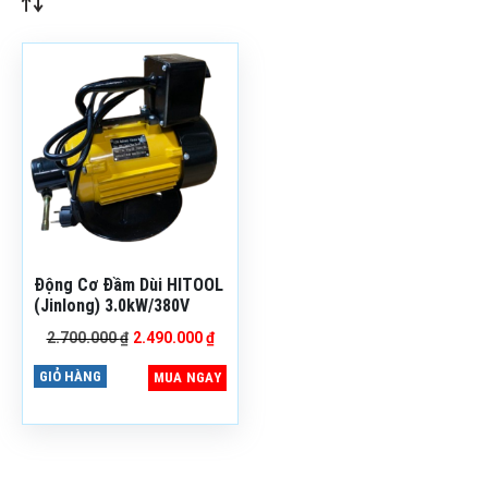
Mã sản phẩm: DD
H3EM-I
Bảo hành: 6 Tháng
Thương hiệu:
Hitool
Động Cơ Đầm Dùi HITOOL
(Jinlong) 3.0kW/380V
Giá
Giá
2.700.000
₫
2.490.000
₫
gốc
hiện
là:
tại
GIỎ HÀNG
MUA NGAY
2.700.000 ₫.
là:
2.490.000 ₫.