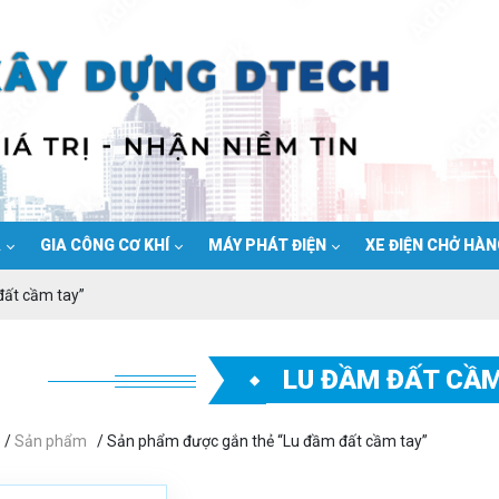
Ạ
GIA CÔNG CƠ KHÍ
MÁY PHÁT ĐIỆN
XE ĐIỆN CHỞ HÀ
đất cầm tay”
LU ĐẦM ĐẤT CẦM
/
Sản phẩm
/ Sản phẩm được gắn thẻ “Lu đầm đất cầm tay”