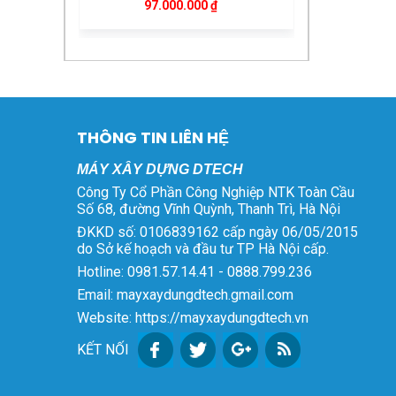
Giá
Giá
75.000.000
₫
68.000.000
₫
97.000.000 ₫.
gốc
hiện
là:
tại
Máy Bẻ Đai Sắt Tự Động
75.000.000 ₫.
là:
Phi 6 – 8 Kéo Xe
68.000.000 ₫.
Giá
Giá
72.000.000
₫
69.000.000
₫
gốc
hiện
là:
tại
THÔNG TIN LIÊN HỆ
Ắc Quy Chilwee 12V
72.000.000 ₫.
là:
45Ah 6-EVF-45 Chính
MÁY XÂY DỰNG DTECH
69.000.000 ₫.
Giá
Giá
Hãng
1.600.000
₫
1.400.000
₫
Công Ty Cổ Phần Công Nghiệp NTK Toàn Cầu
gốc
hiện
Số 68, đường Vĩnh Quỳnh, Thanh Trì, Hà Nội
là:
tại
ĐKKD số: 0106839162 cấp ngày 06/05/2015
Xe Rùa Điện Sàn Phẳng
1.600.000 ₫.
là:
do Sở kế hoạch và đầu tư TP Hà Nội cấp.
Giá
Giá
15.000.000
₫
14.500.000
₫
1.400.000 ₫.
Hotline: 0981.57.14.41 - 0888.799.236
gốc
hiện
Email: mayxaydungdtech.gmail.com
là:
tại
Xe Rùa Điện
15.000.000 ₫.
là:
Website: https://mayxaydungdtech.vn
Giá
Giá
15.000.000
₫
14.500.000
₫
14.500.000 ₫.
gốc
hiện
KẾT NỐI
là:
tại
Máy Bẻ Đai Sắt Tự Động
15.000.000 ₫.
là: