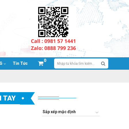
0
NG
Tin Tức
 TAY