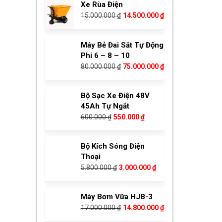
Máy Bẻ Đai Sắt Tự Động
15.000.000 ₫.
là:
Phi 6 – 8 – 10
14.500.000 ₫.
Giá
Giá
80.000.000
₫
75.000.000
₫
gốc
hiện
là:
tại
Bộ Sạc Xe Điện 48V
80.000.000 ₫.
là:
45Ah Tự Ngắt
75.000.000 ₫.
Giá
Giá
600.000
₫
550.000
₫
gốc
hiện
là:
tại
Bộ Kích Sóng Điện
600.000 ₫.
là:
Thoại
550.000 ₫.
Giá
Giá
5.800.000
₫
3.000.000
₫
gốc
hiện
là:
tại
Máy Bơm Vữa HJB-3
5.800.000 ₫.
là:
Giá
Giá
17.000.000
₫
14.800.000
₫
3.000.000 ₫.
gốc
hiện
là:
tại
Máy Bơm Vữa BW320
17.000.000 ₫.
là:
105.000.000
₫
14.800.000 ₫.
Giá
Giá
97.000.000
₫