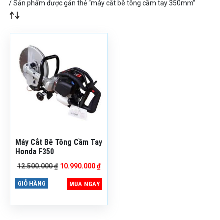
/ Sản phẩm được gắn thẻ “máy cắt bê tông cầm tay 350mm”
Mã sản phẩm: MCBTX
GQ35
Bảo hành: 6 Tháng
Tình trạng: Còn hàng
Thương hiệu: Trung
Quốc
Máy Cắt Bê Tông Cầm Tay
Honda F350
Giá
Giá
12.500.000
₫
10.990.000
₫
gốc
hiện
là:
tại
GIỎ HÀNG
MUA NGAY
12.500.000 ₫.
là:
10.990.000 ₫.