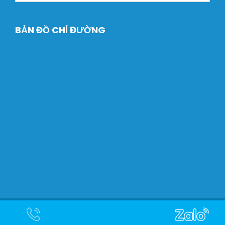
BẢN ĐỒ CHỈ ĐƯỜNG
Copyright © 2024 Máy Xây dựng Dtech. Designed by
Halink
Web