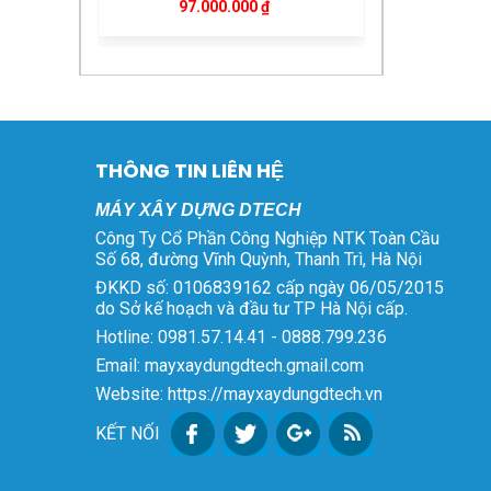
Giá
Giá
97.000.000
₫
gốc
hiện
là:
tại
Máy Bơm Vữa BW250
105.000.000 ₫.
là:
Giá
Giá
75.000.000
₫
68.000.000
₫
97.000.000 ₫.
gốc
hiện
là:
tại
Máy Bẻ Đai Sắt Tự Động
75.000.000 ₫.
là:
THÔNG TIN LIÊN HỆ
Phi 6 – 8 Kéo Xe
68.000.000 ₫.
Giá
Giá
72.000.000
₫
69.000.000
₫
MÁY XÂY DỰNG DTECH
gốc
hiện
Công Ty Cổ Phần Công Nghiệp NTK Toàn Cầu
là:
tại
Số 68, đường Vĩnh Quỳnh, Thanh Trì, Hà Nội
Ắc Quy Chilwee 12V
72.000.000 ₫.
là:
ĐKKD số: 0106839162 cấp ngày 06/05/2015
45Ah 6-EVF-45 Chính
69.000.000 ₫.
do Sở kế hoạch và đầu tư TP Hà Nội cấp.
Giá
Giá
Hãng
1.600.000
₫
1.400.000
₫
Hotline: 0981.57.14.41 - 0888.799.236
gốc
hiện
Email: mayxaydungdtech.gmail.com
là:
tại
Xe Rùa Điện Sàn Phẳng
1.600.000 ₫.
là:
Website: https://mayxaydungdtech.vn
Giá
Giá
15.000.000
₫
14.500.000
₫
1.400.000 ₫.
gốc
hiện
KẾT NỐI
là:
tại
Xe Rùa Điện
15.000.000 ₫.
là: