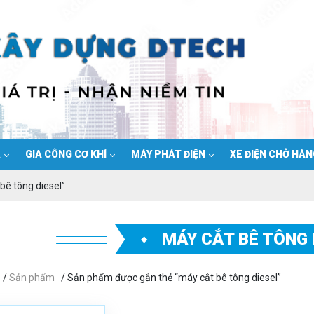
Ạ
GIA CÔNG CƠ KHÍ
MÁY PHÁT ĐIỆN
XE ĐIỆN CHỞ HÀ
bê tông diesel”
MÁY CẮT BÊ TÔNG 
/
Sản phẩm
/ Sản phẩm được gắn thẻ “máy cắt bê tông diesel”