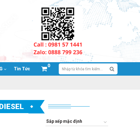
0
NG
Tin Tức
DIESEL