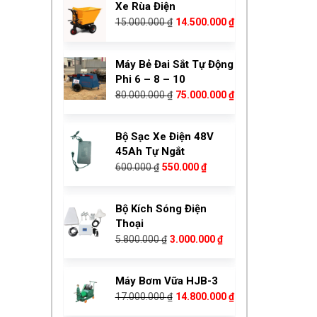
Xe Rùa Điện
15.000.000 ₫.
là:
Giá
Giá
15.000.000
₫
14.500.000
₫
14.500.000 ₫.
gốc
hiện
là:
tại
Máy Bẻ Đai Sắt Tự Động
15.000.000 ₫.
là:
Phi 6 – 8 – 10
14.500.000 ₫.
Giá
Giá
80.000.000
₫
75.000.000
₫
gốc
hiện
là:
tại
Bộ Sạc Xe Điện 48V
80.000.000 ₫.
là:
45Ah Tự Ngắt
75.000.000 ₫.
Giá
Giá
600.000
₫
550.000
₫
gốc
hiện
là:
tại
Bộ Kích Sóng Điện
600.000 ₫.
là:
Thoại
550.000 ₫.
Giá
Giá
5.800.000
₫
3.000.000
₫
gốc
hiện
là:
tại
Máy Bơm Vữa HJB-3
5.800.000 ₫.
là:
Giá
Giá
17.000.000
₫
14.800.000
₫
3.000.000 ₫.
gốc
hiện