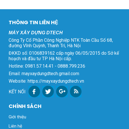
Gọi ngay để được tư
vấn và báo giá tốt nhất tại
Máy Xây Dựng Dtech!
THÔNG TIN LIÊN HỆ
Zalo / Hotline:
0888
799 236
MÁY XÂY DỰNG DTECH
Địa chỉ kho hàng: Số
Công Ty Cổ Phần Công Nghiệp NTK Toàn Cầu Số 68,
68, đường Vĩnh Quỳnh, xã
đường Vĩnh Quỳnh, Thanh Trì, Hà Nội
Đại Thanh, TP. Hà Nội
ĐKKD số: 0106839162 cấp ngày 06/05/2015 do Sở kế
hoạch và đầu tư TP Hà Nội cấp.
Hotline: 0981.57.14.41 - 0888.799.236
Email: mayxaydungdtech.gmail.com
Website: https://mayxaydungdtech.vn
KẾT NỐI
CHÍNH SÁCH
Giới thiệu
Liên hệ