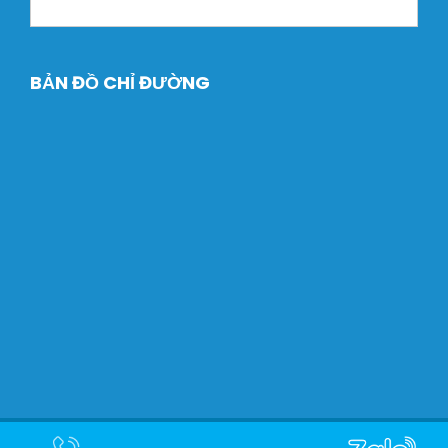
BẢN ĐỒ CHỈ ĐƯỜNG
Copyright © 2024 Máy Xây dựng Dtech. Designed by
Halink