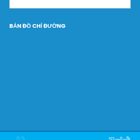
BẢN ĐỒ CHỈ ĐƯỜNG
Copyright © 2024 Máy Xây dựng Dtech. Designed by
Halink