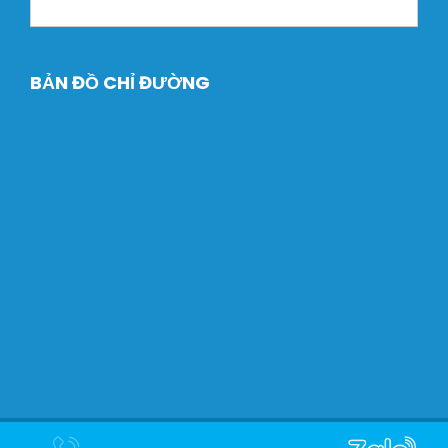
BẢN ĐỒ CHỈ ĐƯỜNG
Copyright © 2024 Máy Xây dựng Dtech. Designed by
Halink