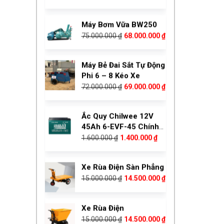
Máy Bơm Vữa BW250
105.000.000 ₫.
là:
Giá
Giá
75.000.000
₫
68.000.000
₫
97.000.000 ₫.
gốc
hiện
là:
tại
Máy Bẻ Đai Sắt Tự Động
75.000.000 ₫.
là:
Phi 6 – 8 Kéo Xe
68.000.000 ₫.
Giá
Giá
72.000.000
₫
69.000.000
₫
gốc
hiện
là:
tại
Ắc Quy Chilwee 12V
72.000.000 ₫.
là:
45Ah 6-EVF-45 Chính
69.000.000 ₫.
Giá
Giá
Hãng
1.600.000
₫
1.400.000
₫
gốc
hiện
là:
tại
Xe Rùa Điện Sàn Phẳng
1.600.000 ₫.
là:
Giá
Giá
15.000.000
₫
14.500.000
₫
1.400.000 ₫.
gốc
hiện
là:
tại
Xe Rùa Điện
15.000.000 ₫.
là:
Giá
Giá
15.000.000
₫
14.500.000
₫
14.500.000 ₫.
gốc
hiện
là:
tại