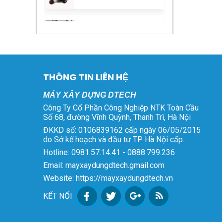
Máy Bẻ Đai Sắt Tự Động
15.000.000 ₫.
là:
Phi 6 – 8 – 10
14.500.000 ₫.
Giá
Giá
80.000.000
₫
75.000.000
₫
gốc
hiện
là:
tại
Bộ Sạc Xe Điện 48V
80.000.000 ₫.
là:
45Ah Tự Ngắt
75.000.000 ₫.
Giá
Giá
600.000
₫
550.000
₫
THÔNG TIN LIÊN HỆ
gốc
hiện
là:
tại
MÁY XÂY DỰNG DTECH
Bộ Kích Sóng Điện
600.000 ₫.
là:
Công Ty Cổ Phần Công Nghiệp NTK Toàn Cầu
Thoại
550.000 ₫.
Số 68, đường Vĩnh Quỳnh, Thanh Trì, Hà Nội
Giá
Giá
5.800.000
₫
3.000.000
₫
ĐKKD số: 0106839162 cấp ngày 06/05/2015
gốc
hiện
do Sở kế hoạch và đầu tư TP Hà Nội cấp.
là:
tại
Hotline: 0981.57.14.41 - 0888.799.236
Máy Bơm Vữa HJB-3
5.800.000 ₫.
là:
Giá
Giá
Email: mayxaydungdtech.gmail.com
17.000.000
₫
14.800.000
₫
3.000.000 ₫.
gốc
hiện
Website: https://mayxaydungdtech.vn
là:
tại
Máy Bơm Vữa BW320
KẾT NỐI
17.000.000 ₫.
là:
105.000.000
₫
14.800.000 ₫.
Giá
Giá
97.000.000
₫