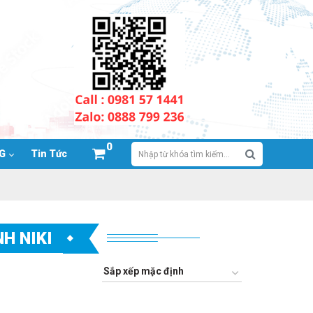
0
NG
Tin Tức
H NIKI