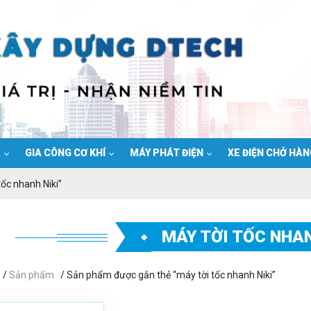
Ạ
GIA CÔNG CƠ KHÍ
MÁY PHÁT ĐIỆN
XE ĐIỆN CHỞ HÀ
ốc nhanh Niki”
MÁY TỜI TỐC NHAN
/
Sản phẩm
/ Sản phẩm được gắn thẻ “máy tời tốc nhanh Niki”