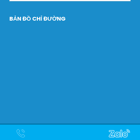
BẢN ĐỒ CHỈ ĐƯỜNG
Copyright © 2024 Máy Xây dựng Dtech. Designed by
Halink
Web