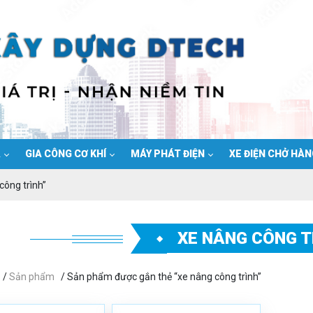
Ạ
GIA CÔNG CƠ KHÍ
MÁY PHÁT ĐIỆN
XE ĐIỆN CHỞ HÀ
công trình”
XE NÂNG CÔNG T
/
Sản phẩm
/ Sản phẩm được gắn thẻ “xe nâng công trình”