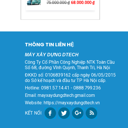
gốc
hiện
là:
tại
Máy Bẻ Đai Sắt Tự Động
75.000.000 ₫.
là:
Phi 6 – 8 Kéo Xe
68.000.000 ₫.
Giá
Giá
72.000.000
₫
69.000.000
₫
gốc
hiện
là:
tại
Ắc Quy Chilwee 12V
72.000.000 ₫.
là:
THÔNG TIN LIÊN HỆ
45Ah 6-EVF-45 Chính
69.000.000 ₫.
Giá
Giá
Hãng
1.600.000
₫
1.400.000
₫
MÁY XÂY DỰNG DTECH
gốc
hiện
Công Ty Cổ Phần Công Nghiệp NTK Toàn Cầu
là:
tại
Số 68, đường Vĩnh Quỳnh, Thanh Trì, Hà Nội
Xe Rùa Điện Sàn Phẳng
1.600.000 ₫.
là:
ĐKKD số: 0106839162 cấp ngày 06/05/2015
Giá
Giá
15.000.000
₫
14.500.000
₫
1.400.000 ₫.
do Sở kế hoạch và đầu tư TP Hà Nội cấp.
gốc
hiện
Hotline: 0981.57.14.41 - 0888.799.236
là:
tại
Xe Rùa Điện
Email: mayxaydungdtech.gmail.com
15.000.000 ₫.
là:
Giá
Giá
15.000.000
₫
14.500.000
₫
14.500.000 ₫.
Website: https://mayxaydungdtech.vn
gốc
hiện
là:
tại
KẾT NỐI
Máy Bẻ Đai Sắt Tự Động
15.000.000 ₫.
là:
Phi 6 – 8 – 10
14.500.000 ₫.