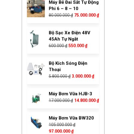
Phi 6 – 8 – 10
14.500.000 ₫.
Giá
Giá
80.000.000
₫
75.000.000
₫
gốc
hiện
là:
tại
Bộ Sạc Xe Điện 48V
80.000.000 ₫.
là:
45Ah Tự Ngắt
75.000.000 ₫.
Giá
Giá
600.000
₫
550.000
₫
gốc
hiện
là:
tại
Bộ Kích Sóng Điện
600.000 ₫.
là:
Thoại
550.000 ₫.
Giá
Giá
5.800.000
₫
3.000.000
₫
gốc
hiện
là:
tại
Máy Bơm Vữa HJB-3
5.800.000 ₫.
là:
Giá
Giá
17.000.000
₫
14.800.000
₫
3.000.000 ₫.
gốc
hiện
là:
tại
Máy Bơm Vữa BW320
17.000.000 ₫.
là:
105.000.000
₫
14.800.000 ₫.
Giá
Giá
97.000.000
₫
Bộ Sạc Xe Điện 48V
gốc
hiện