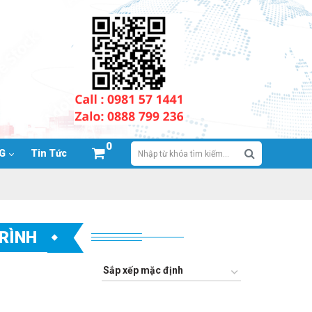
0
NG
Tin Tức
RÌNH