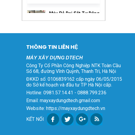
gốc
hiện
là:
tại
Máy Bẻ Đai Sắt Tự Động
75.000.000 ₫.
là:
Phi 6 – 8 Kéo Xe
68.000.000 ₫.
Giá
Giá
72.000.000
₫
69.000.000
₫
gốc
hiện
là:
tại
Ắc Quy Chilwee 12V
72.000.000 ₫.
là:
THÔNG TIN LIÊN HỆ
45Ah 6-EVF-45 Chính
69.000.000 ₫.
Giá
Giá
Hãng
1.600.000
₫
1.400.000
₫
MÁY XÂY DỰNG DTECH
gốc
hiện
Công Ty Cổ Phần Công Nghiệp NTK Toàn Cầu
là:
tại
Số 68, đường Vĩnh Quỳnh, Thanh Trì, Hà Nội
Xe Rùa Điện Sàn Phẳng
1.600.000 ₫.
là:
ĐKKD số: 0106839162 cấp ngày 06/05/2015
Giá
Giá
15.000.000
₫
14.500.000
₫
1.400.000 ₫.
do Sở kế hoạch và đầu tư TP Hà Nội cấp.
gốc
hiện
Hotline: 0981.57.14.41 - 0888.799.236
là:
tại
Xe Rùa Điện
Email: mayxaydungdtech.gmail.com
15.000.000 ₫.
là:
Giá
Giá
15.000.000
₫
14.500.000
₫
14.500.000 ₫.
Website: https://mayxaydungdtech.vn
gốc
hiện
là:
tại
KẾT NỐI
Máy Bẻ Đai Sắt Tự Động
15.000.000 ₫.
là:
Phi 6 – 8 – 10
14.500.000 ₫.