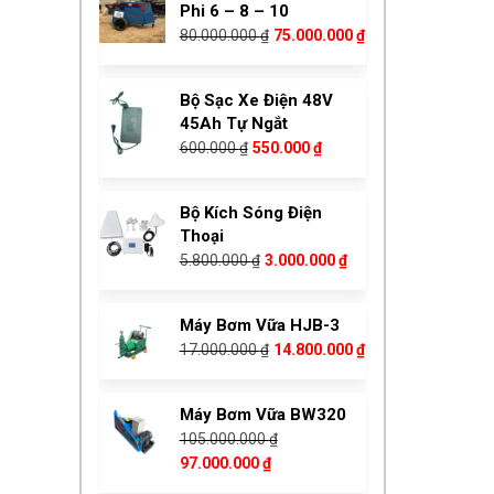
Phi 6 – 8 – 10
14.500.000 ₫.
Giá
Giá
80.000.000
₫
75.000.000
₫
gốc
hiện
là:
tại
Bộ Sạc Xe Điện 48V
80.000.000 ₫.
là:
45Ah Tự Ngắt
75.000.000 ₫.
Giá
Giá
600.000
₫
550.000
₫
gốc
hiện
là:
tại
Bộ Kích Sóng Điện
600.000 ₫.
là:
Thoại
550.000 ₫.
Giá
Giá
5.800.000
₫
3.000.000
₫
gốc
hiện
là:
tại
Máy Bơm Vữa HJB-3
5.800.000 ₫.
là:
Giá
Giá
17.000.000
₫
14.800.000
₫
3.000.000 ₫.
gốc
hiện
là:
tại
Máy Bơm Vữa BW320
17.000.000 ₫.
là:
105.000.000
₫
14.800.000 ₫.
Giá
Giá
97.000.000
₫
Bộ Sạc Xe Điện 48V
gốc
hiện