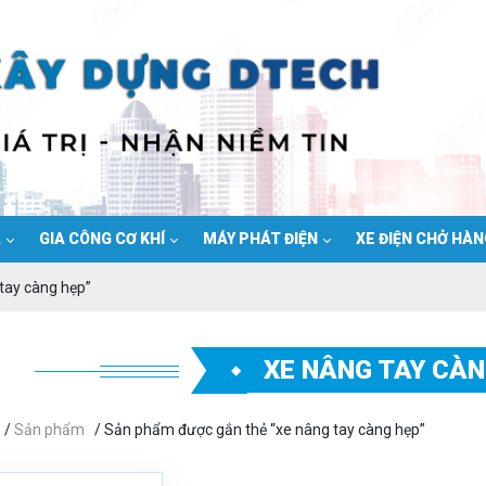
Ạ
GIA CÔNG CƠ KHÍ
MÁY PHÁT ĐIỆN
XE ĐIỆN CHỞ HÀ
tay càng hẹp”
XE NÂNG TAY CÀN
/
Sản phẩm
/ Sản phẩm được gắn thẻ “xe nâng tay càng hẹp”