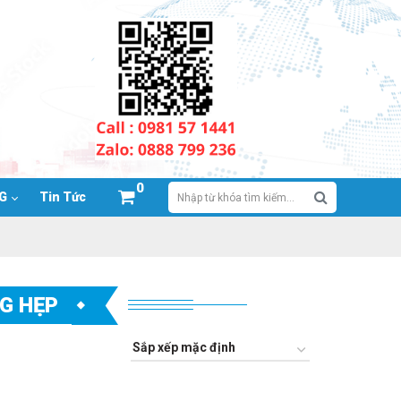
0
NG
Tin Tức
G HẸP