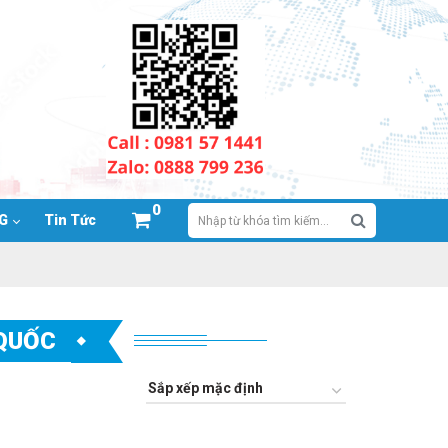
0
NG
Tin Tức
 QUỐC