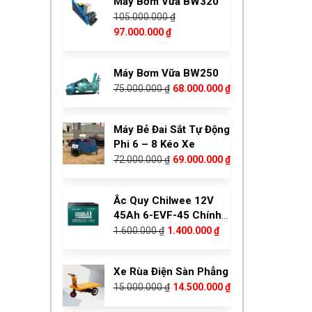
Máy Bơm Vữa BW320
17.000.000 ₫.
là:
105.000.000
₫
14.800.000 ₫.
Giá
Giá
97.000.000
₫
gốc
hiện
là:
tại
Máy Bơm Vữa BW250
105.000.000 ₫.
là:
Giá
Giá
75.000.000
₫
68.000.000
₫
97.000.000 ₫.
gốc
hiện
là:
tại
Máy Bẻ Đai Sắt Tự Động
75.000.000 ₫.
là:
Phi 6 – 8 Kéo Xe
68.000.000 ₫.
Giá
Giá
72.000.000
₫
69.000.000
₫
gốc
hiện
là:
tại
Ắc Quy Chilwee 12V
72.000.000 ₫.
là:
45Ah 6-EVF-45 Chính
69.000.000 ₫.
Giá
Giá
Hãng
1.600.000
₫
1.400.000
₫
gốc
hiện
là:
tại
Xe Rùa Điện Sàn Phẳng
1.600.000 ₫.
là:
Giá
Giá
15.000.000
₫
14.500.000
₫
1.400.000 ₫.
gốc
hiện