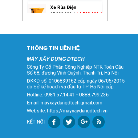
là:
tại
Xe Rùa Điện
15.000.000 ₫.
là:
Giá
Giá
15.000.000
₫
14.500.000
₫
14.500.000 ₫.
gốc
hiện
là:
tại
Máy Bẻ Đai Sắt Tự Động
15.000.000 ₫.
là:
Phi 6 – 8 – 10
14.500.000 ₫.
Giá
Giá
80.000.000
₫
75.000.000
₫
THÔNG TIN LIÊN HỆ
gốc
hiện
là:
tại
MÁY XÂY DỰNG DTECH
Bộ Sạc Xe Điện 48V
80.000.000 ₫.
là:
Công Ty Cổ Phần Công Nghiệp NTK Toàn Cầu
45Ah Tự Ngắt
75.000.000 ₫.
Số 68, đường Vĩnh Quỳnh, Thanh Trì, Hà Nội
Giá
Giá
600.000
₫
550.000
₫
ĐKKD số: 0106839162 cấp ngày 06/05/2015
gốc
hiện
do Sở kế hoạch và đầu tư TP Hà Nội cấp.
là:
tại
Hotline: 0981.57.14.41 - 0888.799.236
Bộ Kích Sóng Điện
600.000 ₫.
là:
Thoại
Email: mayxaydungdtech.gmail.com
550.000 ₫.
Giá
Giá
5.800.000
₫
3.000.000
₫
Website: https://mayxaydungdtech.vn
gốc
hiện
là:
tại
KẾT NỐI
Máy Bơm Vữa HJB-3
5.800.000 ₫.
là:
Giá
Giá
17.000.000
₫
14.800.000
₫
3.000.000 ₫.