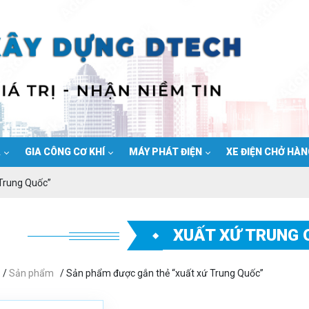
Ạ
GIA CÔNG CƠ KHÍ
MÁY PHÁT ĐIỆN
XE ĐIỆN CHỞ HÀ
Trung Quốc”
XUẤT XỨ TRUNG
/
Sản phẩm
/ Sản phẩm được gắn thẻ “xuất xứ Trung Quốc”