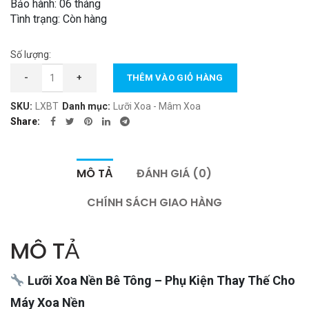
Bảo hành: 06 tháng
350.000 ₫.
Tình trạng: Còn hàng
Số lượng:
Lưỡi Xoa Nền Bê Tông số lượng
-
+
THÊM VÀO GIỎ HÀNG
SKU:
LXBT
Danh mục:
Lưỡi Xoa - Mâm Xoa
Share
MÔ TẢ
ĐÁNH GIÁ (0)
CHÍNH SÁCH GIAO HÀNG
MÔ TẢ
Lưỡi Xoa Nền Bê Tông – Phụ Kiện Thay Thế Cho
Máy Xoa Nền