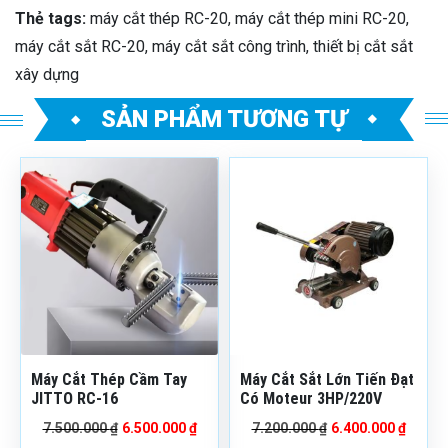
Thẻ tags:
máy cắt thép RC-20, máy cắt thép mini RC-20,
máy cắt sắt RC-20, máy cắt sắt công trình, thiết bị cắt sắt
xây dựng
SẢN PHẨM TƯƠNG TỰ
Mã sản phẩm: MCSTL
Mã sản phẩm:
RC-16A
MCCLTDDC3HP
Bảo hành: 6 Tháng
Bảo hành: 12 tháng
Thương hiệu: JITTO
Tình trạng: Còn hàng
Thương hiệu: Tiến Đạt
Hãy liên hệ ngay với
Máy
Xây Dựng Dtech
để được
tư vấn tận tâm và chọn
đúng thiết bị bạn cần!
Máy Cắt Thép Cầm Tay
Máy Cắt Sắt Lớn Tiến Đạt
Gọi ngay / Zalo:
JITTO RC-16
Có Moteur 3HP/220V
0981.57.1441 –
0888.799.236
Giá
Giá
Giá
Giá
7.500.000
₫
6.500.000
₫
7.200.000
₫
6.400.000
₫
gốc
hiện
gốc
hiện
Kho hàng: Số 68,