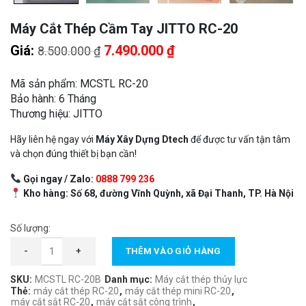
Máy Cắt Thép Cầm Tay JITTO RC-20
Giá
Giá
Giá:
7.490.000
₫
8.500.000
₫
gốc
hiện
là:
tại
Mã sản phẩm: MCSTL RC-20
8.500.000 ₫.
là:
Bảo hành: 6 Tháng
Thương hiệu: JITTO
7.490.000 ₫.
Hãy liên hệ ngay với
Máy Xây Dựng Dtech
để được tư vấn tận tâm
và chọn đúng thiết bị bạn cần!
Gọi ngay / Zalo:
0888 799 236
Kho hàng: Số 68, đường Vĩnh Quỳnh, xã Đại Thanh, TP. Hà Nội
Số lượng:
Máy Cắt Thép Cầm Tay JITTO RC-20 số lượng
-
+
THÊM VÀO GIỎ HÀNG
SKU:
MCSTL RC-20B
Danh mục:
Máy cắt thép thủy lực
Thẻ:
máy cắt thép RC-20
,
máy cắt thép mini RC-20
,
máy cắt sắt RC-20
,
máy cắt sắt công trình
,