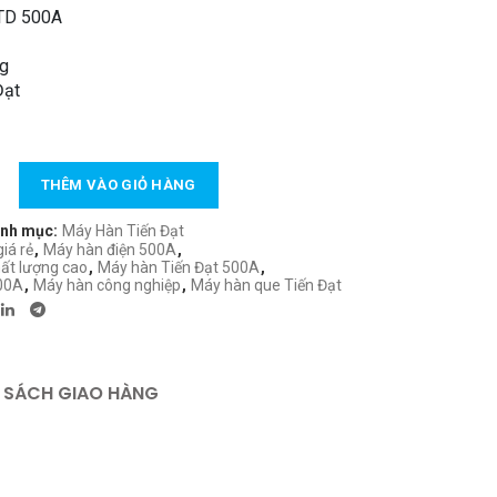
là:
tại
TD 500A
19.500.000 ₫.
là:
ng
18.800.000 ₫.
Đạt
0A – Dây Đồng – Điện 220V/380V/440V số lượng
THÊM VÀO GIỎ HÀNG
nh mục:
Máy Hàn Tiến Đạt
iá rẻ
,
Máy hàn điện 500A
,
ất lượng cao
,
Máy hàn Tiến Đạt 500A
,
00A
,
Máy hàn công nghiệp
,
Máy hàn que Tiến Đạt
 SÁCH GIAO HÀNG