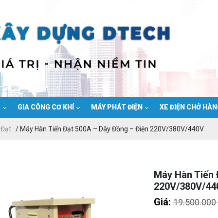
Ạ
GIA CÔNG CƠ KHÍ
MÁY PHÁT ĐIỆN
XE ĐIỆN CHỞ HÀ
 Đạt
/ Máy Hàn Tiến Đạt 500A – Dây Đồng – Điện 220V/380V/440V
Máy Hàn Tiến 
220V/380V/44
Giá:
19.500.000