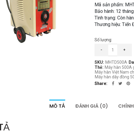
Mã sản phẩm: MH
Bảo hành: 12 tháng
Tình trạng: Còn hà
Thương hiệu: Tiến 
Số lượng:
Máy Hàn Tiến Đạt 50
-
+
SKU:
MHTD500A
Da
Thẻ:
Máy hàn 500A g
Máy hàn Việt Nam ch
Máy hàn dây đồng 5
Share
MÔ TẢ
ĐÁNH GIÁ (0)
CHÍNH
TẢ