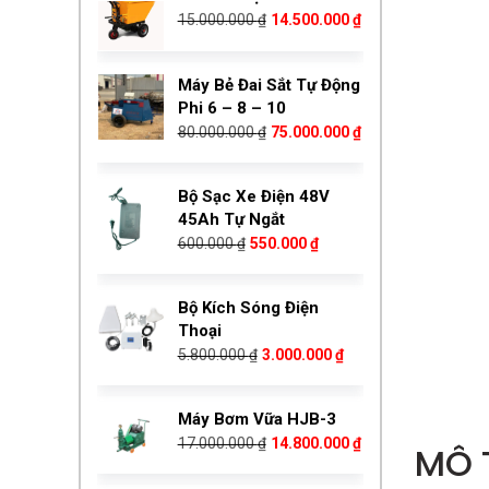
gốc
hiện
là:
tại
Máy Bẻ Đai Sắt Tự Động
15.000.000 ₫.
là:
Phi 6 – 8 – 10
14.500.000 ₫.
Giá
Giá
80.000.000
₫
75.000.000
₫
gốc
hiện
là:
tại
Bộ Sạc Xe Điện 48V
80.000.000 ₫.
là:
45Ah Tự Ngắt
75.000.000 ₫.
Giá
Giá
600.000
₫
550.000
₫
gốc
hiện
là:
tại
Bộ Kích Sóng Điện
600.000 ₫.
là:
Thoại
550.000 ₫.
Giá
Giá
5.800.000
₫
3.000.000
₫
gốc
hiện
là:
tại
Máy Bơm Vữa HJB-3
5.800.000 ₫.
là:
Giá
Giá
17.000.000
₫
14.800.000
₫
3.000.000 ₫.
gốc
hiện
MÔ 
là:
tại
Máy Bơm Vữa BW320
17.000.000 ₫.
là: