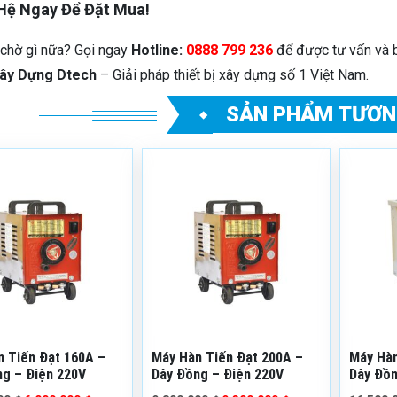
 Hệ Ngay Để Đặt Mua!
chờ gì nữa? Gọi ngay
Hotline:
0888 799 236
để được tư vấn và b
ây Dựng Dtech
– Giải pháp thiết bị xây dựng số 1 Việt Nam.
SẢN PHẨM TƯƠN
n phẩm: MHTD
Mã sản phẩm: MHTD
Mã sả
200A
300A
nh: 12 tháng
Bảo hành: 12 tháng
Bảo hà
rạng: Còn hàng
Tình trạng: Còn hàng
Tình tr
 hiệu: Tiến Đạt
Thương hiệu: Tiến Đạt
Thương
 Tiến Đạt 160A –
Máy Hàn Tiến Đạt 200A –
Máy Hàn
g – Điện 220V
Dây Đồng – Điện 220V
Dây Đồn
220V/3