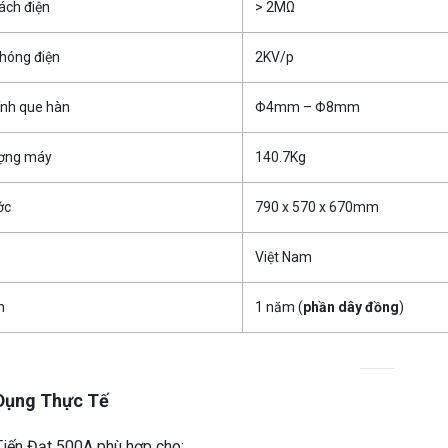
ách điện
> 2MΩ
hóng điện
2KV/p
ính que hàn
Φ4mm – Φ8mm
ượng máy
140.7Kg
ớc
790 x 570 x 670mm
Việt Nam
h
1 năm (
phần dây đồng
)
Dụng Thực Tế
iến Đạt 500A phù hợp cho: