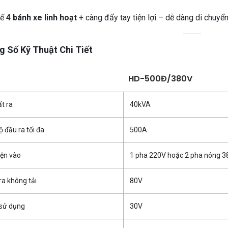
kế
4 bánh xe linh hoạt
+ càng đẩy tay tiện lợi – dễ dàng di chuyển
 Số Kỹ Thuật Chi Tiết
HD-500Đ/380V
t ra
40kVA
 đầu ra tối đa
500A
ện vào
1 pha 220V hoặc 2 pha nóng 
ra không tải
80V
 sử dụng
30V