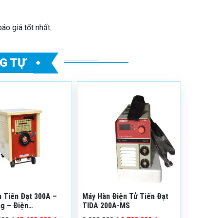
áo giá tốt nhất.
G TỰ
n phẩm: MHTD
Mã sản phẩm: MHDTTD
200AMS
nh: 12 tháng
Bảo hành: 12 tháng
ạng: Còn hàng
Tình trạng: Còn hàng
 hiệu: Tiến Đạt
Thương hiệu: Tiến Đạt
 Tiến Đạt 300A –
Máy Hàn Điện Tử Tiến Đạt
g – Điện
TIDA 200A-MS
80V/440V