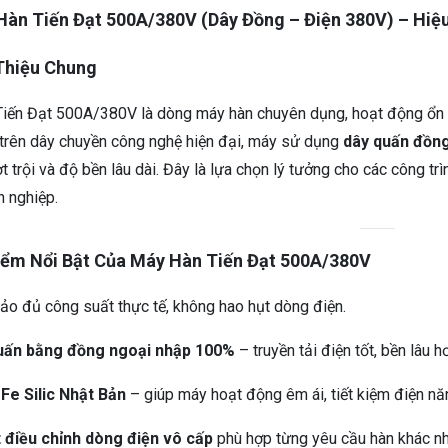
àn Tiến Đạt 500A/380V (Dây Đồng – Điện 380V) – Hiệu
Thiệu Chung
iến Đạt 500A/380V là dòng máy hàn chuyên dụng, hoạt động ổn 
trên dây chuyền công nghệ hiện đại, máy sử dụng
dây quấn đồn
t trội và độ bền lâu dài. Đây là lựa chọn lý tưởng cho các công t
n nghiệp.
iểm Nổi Bật Của Máy Hàn Tiến Đạt 500A/380V
o đủ công suất thực tế, không hao hụt dòng điện.
uấn bằng đồng ngoại nhập 100%
– truyền tải điện tốt, bền lâu 
 Fe Silic Nhật Bản
– giúp máy hoạt động êm ái, tiết kiệm điện nă
 điều chỉnh dòng điện vô cấp
phù hợp từng yêu cầu hàn khác nh