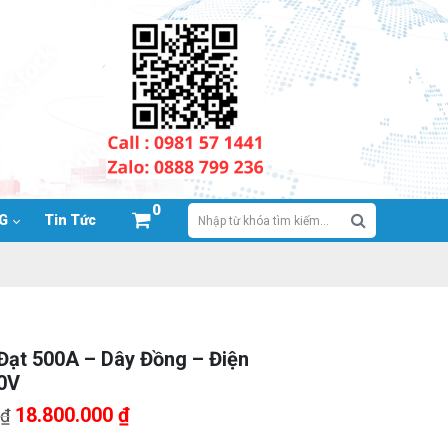
0
NG
Tin Tức
Đạt 500A – Dây Đồng – Điện
0V
Giá
Giá
18.800.000
₫
₫
gốc
hiện