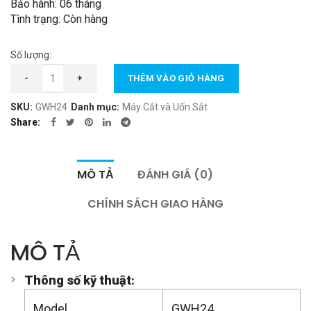
Bảo hành: 06 tháng
14.990.000 ₫.
Tình trạng: Còn hàng
Số lượng:
Máy Uốn Đai Sắt Tròn GWH24 số lượng
-
+
THÊM VÀO GIỎ HÀNG
SKU:
GWH24
Danh mục:
Máy Cắt và Uốn Sắt
Share
MÔ TẢ
ĐÁNH GIÁ (0)
CHÍNH SÁCH GIAO HÀNG
MÔ TẢ
Thông số kỹ thuật
:
Model
GWH24