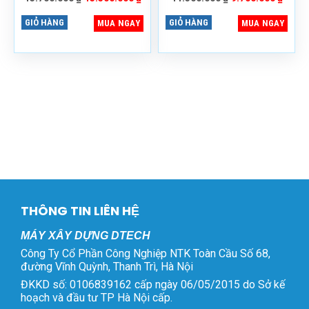
gốc
hiện
gốc
hiện
68, đường Vĩnh Quỳnh, xã
68, đường Vĩnh Quỳnh, xã
là:
tại
là:
tại
GIỎ HÀNG
GIỎ HÀNG
MUA NGAY
MUA NGAY
Đại Thanh, TP. Hà Nội
Đại Thanh, TP. Hà Nội
15.700.000 ₫.
là:
11.300.000 ₫.
là:
15.500.000 ₫.
9.700
THÔNG TIN LIÊN HỆ
MÁY XÂY DỰNG DTECH
Công Ty Cổ Phần Công Nghiệp NTK Toàn Cầu Số 68,
đường Vĩnh Quỳnh, Thanh Trì, Hà Nội
ĐKKD số: 0106839162 cấp ngày 06/05/2015 do Sở kế
hoạch và đầu tư TP Hà Nội cấp.