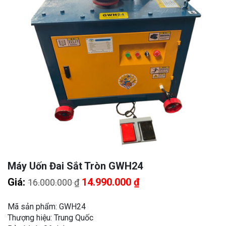
Máy Uốn Đai Sắt Tròn GWH24
Giá
Giá
Giá:
14.990.000
₫
16.000.000
₫
gốc
hiện
là:
tại
Mã sản phẩm: GWH24
16.000.000 ₫.
là:
Thượng hiệu: Trung Quốc