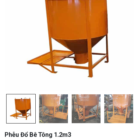
Phễu Đổ Bê Tông 1.2m3