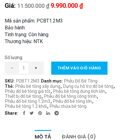
Giá
Giá
Giá:
9.990.000
₫
11.500.000
₫
gốc
hiện
là:
tại
Mã sản phẩm: PCBT1.2M3
11.500.000 ₫.
là:
Bảo hành:
Tình trạng: Còn hàng
9.990.000 ₫.
Thương hiệu: NTK
Số lượng:
Phễu Đổ Bê Tông 1.2m3 số lượng
-
+
THÊM VÀO GIỎ HÀNG
SKU:
PDBT1.2M3
Danh mục:
Phễu Đổ Bê Tông
Thẻ:
Phễu bê tông xây dựng
,
Dụng cụ hỗ trợ đổ bê tông
,
Phễu đổ bê tông giá tốt
,
Phễu bê tông dung tích lớn
,
Thiết bị đổ bê tông
,
Phễu đổ bê tông công trình
,
Phễu đổ bê tông 1.2m3
,
Phễu đổ bê tông lớn
,
Phễu bê tông 1.2 khối
,
Phễu chứa bê tông
Share
MÔ TẢ
ĐÁNH GIÁ (0)