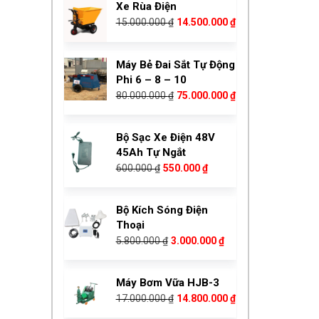
Máy Bẻ Đai Sắt Tự Động
15.000.000 ₫.
là:
Phi 6 – 8 – 10
14.500.000 ₫.
Giá
Giá
80.000.000
₫
75.000.000
₫
gốc
hiện
là:
tại
Bộ Sạc Xe Điện 48V
80.000.000 ₫.
là:
45Ah Tự Ngắt
75.000.000 ₫.
Giá
Giá
600.000
₫
550.000
₫
gốc
hiện
là:
tại
Bộ Kích Sóng Điện
600.000 ₫.
là:
Thoại
550.000 ₫.
Giá
Giá
5.800.000
₫
3.000.000
₫
gốc
hiện
là:
tại
Máy Bơm Vữa HJB-3
5.800.000 ₫.
là:
Giá
Giá
17.000.000
₫
14.800.000
₫
3.000.000 ₫.
gốc
hiện
là:
tại
Máy Bơm Vữa BW320
17.000.000 ₫.
là:
105.000.000
₫
14.800.000 ₫.
Giá
Giá
97.000.000
₫
Bộ Sạc Xe Điện 48V