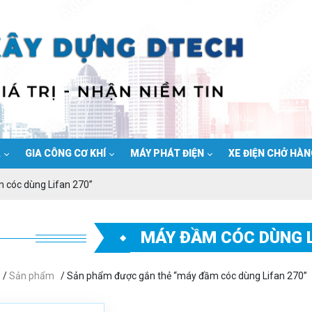
Ạ
GIA CÔNG CƠ KHÍ
MÁY PHÁT ĐIỆN
XE ĐIỆN CHỞ HÀ
 cóc dùng Lifan 270”
MÁY ĐẦM CÓC DÙNG L
/
Sản phẩm
/ Sản phẩm được gắn thẻ “máy đầm cóc dùng Lifan 270”