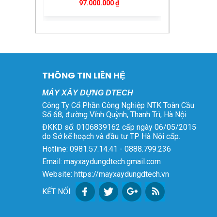
97.000.000 ₫.
gốc
hiện
là:
tại
Máy Bẻ Đai Sắt Tự Động
75.000.000 ₫.
là:
Phi 6 – 8 Kéo Xe
68.000.000 ₫.
Giá
Giá
72.000.000
₫
69.000.000
₫
gốc
hiện
là:
tại
THÔNG TIN LIÊN HỆ
Ắc Quy Chilwee 12V
72.000.000 ₫.
là:
45Ah 6-EVF-45 Chính
69.000.000 ₫.
MÁY XÂY DỰNG DTECH
Giá
Giá
Hãng
1.600.000
₫
1.400.000
₫
Công Ty Cổ Phần Công Nghiệp NTK Toàn Cầu
gốc
hiện
Số 68, đường Vĩnh Quỳnh, Thanh Trì, Hà Nội
là:
tại
ĐKKD số: 0106839162 cấp ngày 06/05/2015
Xe Rùa Điện Sàn Phẳng
1.600.000 ₫.
là:
do Sở kế hoạch và đầu tư TP Hà Nội cấp.
Giá
Giá
15.000.000
₫
14.500.000
₫
1.400.000 ₫.
gốc
hiện
Hotline: 0981.57.14.41 - 0888.799.236
là:
tại
Email: mayxaydungdtech.gmail.com
Xe Rùa Điện
15.000.000 ₫.
là:
Website: https://mayxaydungdtech.vn
Giá
Giá
15.000.000
₫
14.500.000
₫
14.500.000 ₫.
gốc
hiện
KẾT NỐI
là:
tại
Máy Bẻ Đai Sắt Tự Động
15.000.000 ₫.
là:
Phi 6 – 8 – 10