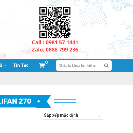
0
NG
Tin Tức
IFAN 270