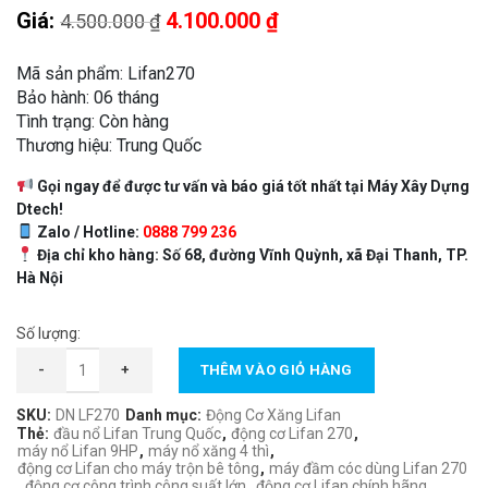
Giá
Giá
Giá:
4.100.000
₫
4.500.000
₫
gốc
hiện
là:
tại
Mã sản phẩm: Lifan270
4.500.000 ₫.
là:
Bảo hành: 06 tháng
Tình trạng: Còn hàng
4.100.000 ₫.
Thương hiệu: Trung Quốc
Gọi ngay để được tư vấn và báo giá tốt nhất tại Máy Xây Dựng
Dtech!
Zalo / Hotline:
0888 799 236
Địa chỉ kho hàng: Số 68, đường Vĩnh Quỳnh, xã Đại Thanh, TP.
Hà Nội
Số lượng:
Động Cơ Xăng Lifan 270 số lượng
-
+
THÊM VÀO GIỎ HÀNG
SKU:
DN LF270
Danh mục:
Động Cơ Xăng Lifan
Thẻ:
đầu nổ Lifan Trung Quốc
,
động cơ Lifan 270
,
máy nổ Lifan 9HP
,
máy nổ xăng 4 thì
,
động cơ Lifan cho máy trộn bê tông
,
máy đầm cóc dùng Lifan 270
,
động cơ công trình công suất lớn
,
động cơ Lifan chính hãng
,