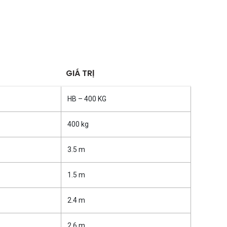
GIÁ TRỊ
HB – 400 KG
400 kg
3.5 m
1.5 m
2.4 m
2.6 m