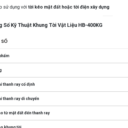
p sử dụng với
tời kéo mặt đất hoặc tời điện xây dựng
 Số Kỹ Thuật Khung Tời Vật Liệu HB-400KG
 SỐ
 phẩm
g
i thanh ray cố định
i thanh ray di chuyển
o từ mặt đất đến thanh ray
o khung tời