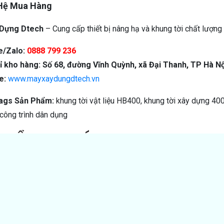
 Hệ Mua Hàng
 Dựng Dtech
– Cung cấp thiết bị nâng hạ và khung tời chất lượng 
e/Zalo:
0888 799 236
ỉ kho hàng:
Số 68, đường Vĩnh Quỳnh, xã Đại Thanh, TP Hà Nộ
te:
www.mayxaydungdtech.vn
Tags Sản Phẩm:
khung tời vật liệu HB400, khung tời xây dựng 400k
 công trình dân dụng
THỂ BẠN THÍCH…
n phẩm: MT
Mã sản phẩm: MT
Mã sả
0/1000/220-60
KCD500/1000/220-30
KCD50
 hiệu: NIKI
Thương hiệu: NIKI
Thương
rạng: Còn hàng
Tình trạng: Còn hàng
Tình tr
nh: 6 tháng
Bảo hành: 6 tháng
Bảo hà