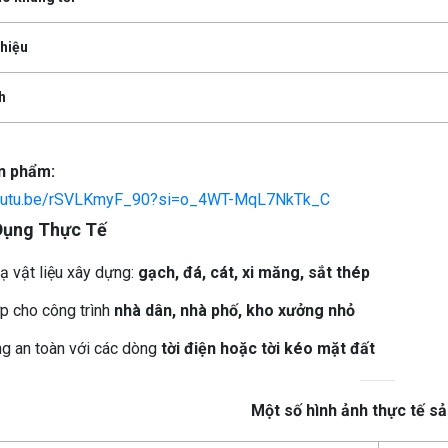
hiệu
h
n phẩm:
youtu.be/rSVLKmyF_90?si=o_4WT-MqL7NkTk_C
Dụng Thực Tế
ạ vật liệu xây dựng:
gạch, đá, cát, xi măng, sắt thép
p cho công trình
nhà dân, nhà phố, kho xưởng nhỏ
g an toàn với các dòng
tời điện hoặc tời kéo mặt đất
Một số hình ảnh thực tế s