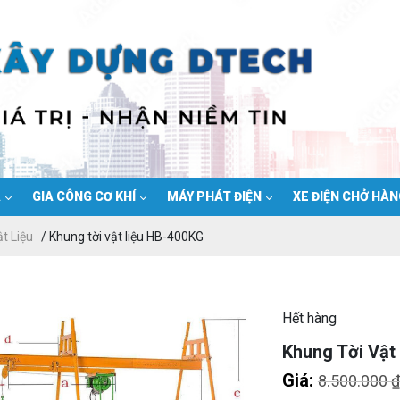
Ạ
GIA CÔNG CƠ KHÍ
MÁY PHÁT ĐIỆN
XE ĐIỆN CHỞ HÀ
t Liệu
/ Khung tời vật liệu HB-400KG
Hết hàng
Khung Tời Vật
Giá:
8.500.000
₫