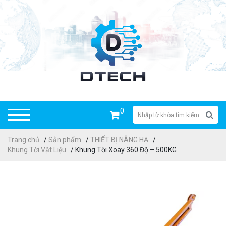
0
Trang chủ
/
Sản phẩm
/
THIẾT BỊ NÂNG HẠ
/
Khung Tời Vật Liệu
/ Khung Tời Xoay 360 Độ – 500KG