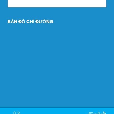
BẢN ĐỒ CHỈ ĐƯỜNG
Copyright © 2024 Máy Xây dựng Dtech. Designed by
Halink