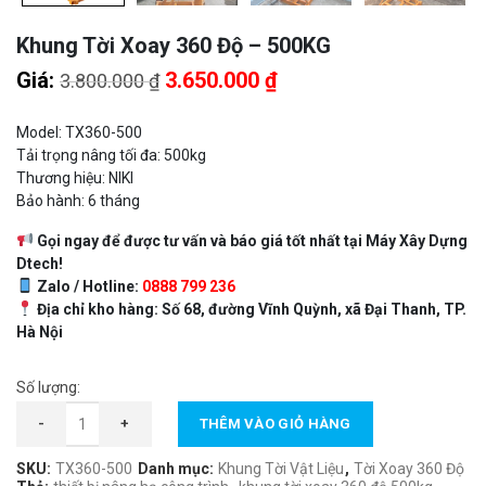
Khung Tời Xoay 360 Độ – 500KG
Giá
Giá
Giá:
3.650.000
₫
3.800.000
₫
gốc
hiện
là:
tại
Model: TX360-500
3.800.000 ₫.
là:
Tải trọng nâng tối đa: 500kg
Thương hiệu: NIKI
3.650.000 ₫.
Bảo hành: 6 tháng
Gọi ngay để được tư vấn và báo giá tốt nhất tại Máy Xây Dựng
Dtech!
Zalo / Hotline:
0888 799 236
Địa chỉ kho hàng: Số 68, đường Vĩnh Quỳnh, xã Đại Thanh, TP.
Hà Nội
Số lượng:
Khung Tời Xoay 360 Độ – 500KG số lượng
-
+
THÊM VÀO GIỎ HÀNG
SKU:
TX360-500
Danh mục:
Khung Tời Vật Liệu
,
Tời Xoay 360 Độ