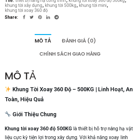
Thẻ:
thiết bị nâng hạ công trình
,
khung tời xoay 360 độ 500kg
,
khung tời xây dựng
,
khung tời 500kg
,
khung tời mini
,
khung tời xoay 360 độ
Share
MÔ TẢ
ĐÁNH GIÁ (0)
CHÍNH SÁCH GIAO HÀNG
MÔ TẢ
Khung Tời Xoay 360 Độ – 500KG | Linh Hoạt, An
Toàn, Hiệu Quả
Giới Thiệu Chung
Khung tời xoay 360 độ 500KG
là thiết bị hỗ trợ nâng hạ vật
liệu cực kỳ tiện lợi trong xây dựng. Với khả năng xoay linh