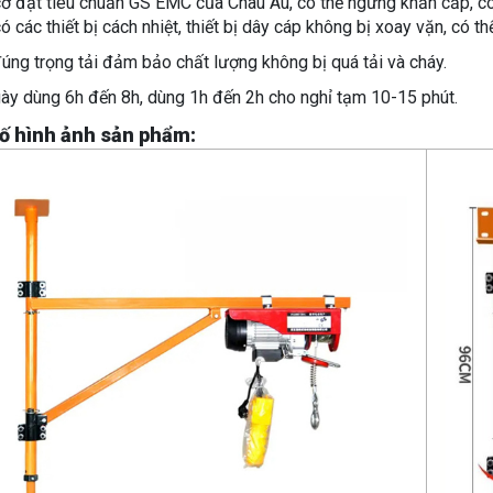
ơ đạt tiêu chuẩn GS EMC của Châu Âu, có thể ngừng khẩn cấp, có
ó các thiết bị cách nhiệt, thiết bị dây cáp không bị xoay vặn, có t
úng trọng tải đảm bảo chất lượng không bị quá tải và cháy.
ày dùng 6h đến 8h, dùng 1h đến 2h cho nghỉ tạm 10-15 phút.
ố hình ảnh sản phẩm: