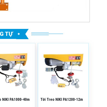
G TỰ
 phẩm: NIKI
Mã sản phẩm: NIKI
0-40m
PA1200-12m
 hiệu: NIKI
Thương hiệu: NIKI
ng: 06 tháng
Bảo hàng: 06 tháng
ạng: Còn hàng
Tình trạng: Còn hàng
o NIKI PA1000-40m
Tời Treo NIKI PA1200-12m