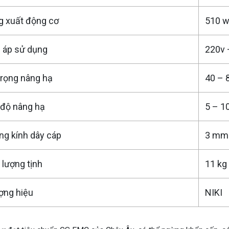
 xuất động cơ
510 
 áp sử dụng
220v 
trọng nâng hạ
40 – 
độ nâng hạ
5 – 1
g kính dây cáp
3 mm
 lượng tịnh
11 kg
ợng hiệu
NIKI