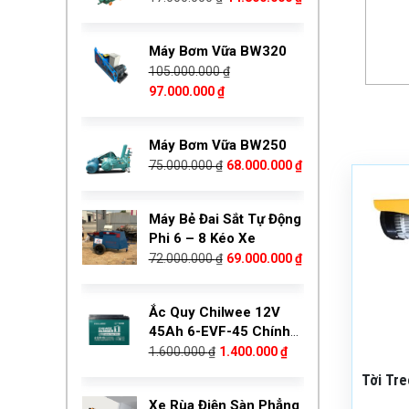
3.000.000 ₫.
72.000.000 ₫.
là:
gốc
hiện
69.000.000 ₫.
là:
tại
Máy Bơm Vữa BW320
17.000.000 ₫.
là:
105.000.000
₫
14.800.000 ₫.
Giá
Giá
97.000.000
₫
gốc
hiện
là:
tại
Máy Bơm Vữa BW250
105.000.000 ₫.
là:
Giá
Giá
75.000.000
₫
68.000.000
₫
97.000.000 ₫.
gốc
hiện
Mã sản
là:
tại
PA600
Máy Bẻ Đai Sắt Tự Động
75.000.000 ₫.
là:
Thương
Phi 6 – 8 Kéo Xe
68.000.000 ₫.
Bảo hà
Giá
Giá
72.000.000
₫
69.000.000
₫
Tình t
gốc
hiện
là:
tại
Ắc Quy Chilwee 12V
72.000.000 ₫.
là:
45Ah 6-EVF-45 Chính
69.000.000 ₫.
Giá
Giá
Hãng
1.600.000
₫
1.400.000
₫
gốc
hiện
Tời Tre
là:
tại
Xe Rùa Điện Sàn Phẳng