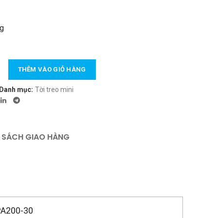
1.750.000 ₫.
là:
1.620.000 ₫.
ng
-30m số lượng
THÊM VÀO GIỎ HÀNG
Danh mục:
Tời treo mini
 SÁCH GIAO HÀNG
PA200-30