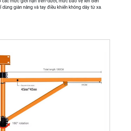
 các mức giới hạn trên-dưới, mức bảo vệ lên đến
hể dùng giàn nâng và tay điều khiển không dây từ xa.