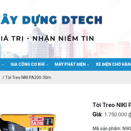
Ạ
GIA CÔNG CƠ KHÍ
MÁY PHÁT ĐIỆN
XE ĐIỆN CHỞ HÀ
/ Tời Treo NIKI PA200-30m
Tời Treo NIKI
Giá:
1.750.000
₫
Mã sản phẩm: NIK