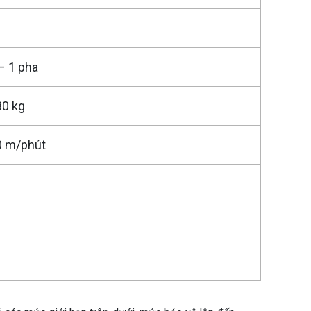
w
– 1 pha
80 kg
0 m/phút