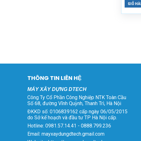
là:
tại
GIỎ H
Máy Bơm Vữa HJB-3
5.800.000 ₫.
là:
Giá
Giá
17.000.000
₫
14.800.000
₫
3.000.000 ₫.
gốc
hiện
là:
tại
Máy Bơm Vữa BW320
17.000.000 ₫.
là:
105.000.000
₫
14.800.000 ₫.
Giá
Giá
97.000.000
₫
gốc
hiện
là:
tại
Máy Bơm Vữa BW250
105.000.000 ₫.
là:
Giá
Giá
75.000.000
₫
68.000.000
₫
97.000.000 ₫.
gốc
hiện
THÔNG TIN LIÊN HỆ
là:
tại
Máy Bẻ Đai Sắt Tự Động
MÁY XÂY DỰNG DTECH
75.000.000 ₫.
là:
Phi 6 – 8 Kéo Xe
Công Ty Cổ Phần Công Nghiệp NTK Toàn Cầu
68.000.000 ₫.
Giá
Giá
72.000.000
₫
69.000.000
₫
Số 68, đường Vĩnh Quỳnh, Thanh Trì, Hà Nội
gốc
hiện
ĐKKD số: 0106839162 cấp ngày 06/05/2015
là:
tại
do Sở kế hoạch và đầu tư TP Hà Nội cấp.
72.000.000 ₫.
là:
Hotline: 0981.57.14.41 - 0888.799.236
69.000.000 ₫.
Email: mayxaydungdtech.gmail.com