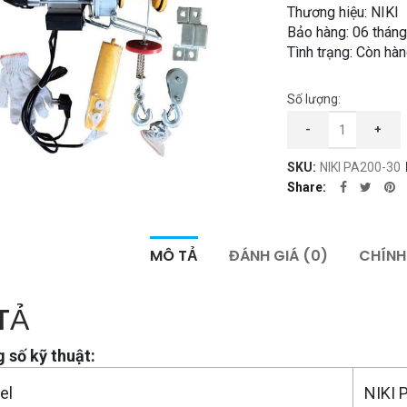
Thương hiệu: NIKI
Bảo hàng: 06 tháng
Tình trạng: Còn hà
Số lượng:
Tời Treo NIKI PA200
-
+
SKU:
NIKI PA200-30
Share
MÔ TẢ
ĐÁNH GIÁ (0)
CHÍNH
TẢ
 số kỹ thuật:
el
NIKI 