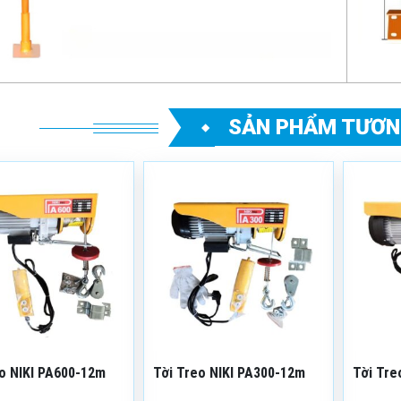
SẢN PHẨM TƯƠN
 phẩm: NIKI
Mã sản phẩm: NIKI
Mã sản
-12m
PA300-12m
PA100
 hiệu: NIKI
Thương hiệu: NIKI
Thương
ng: 06 tháng
Bảo hàng: 06 tháng
Bảo hà
rạng: Còn hàng
Tình trạng: Còn hàng
Tình tr
o NIKI PA600-12m
Tời Treo NIKI PA300-12m
Tời Tre