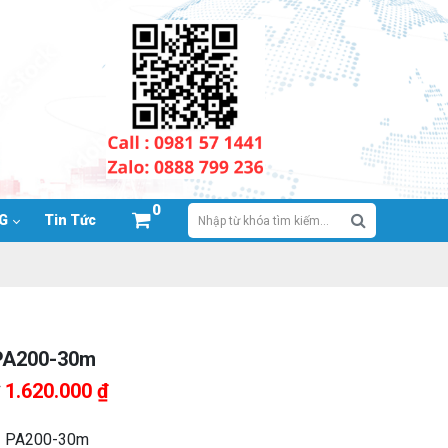
0
NG
Tin Tức
 PA200-30m
Giá
Giá
1.620.000
₫
gốc
hiện
là:
tại
I PA200-30m