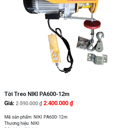
Tời Treo NIKI PA600-12m
Giá
Giá
Giá:
2.400.000
₫
2.590.000
₫
gốc
hiện
là:
tại
Mã sản phẩm: NIKI PA600-12m
2.590.000 ₫.
là:
Thương hiệu: NIKI