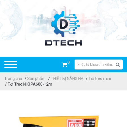
0
Trang chủ
/
Sản phẩm
/
THIẾT BỊ NÂNG HẠ
/
Tời treo mini
/ Tời Treo NIKI PA600-12m