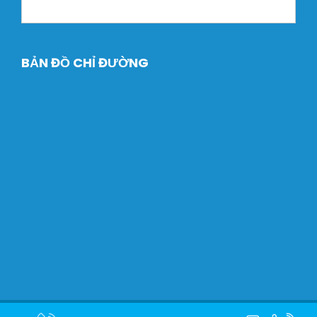
BẢN ĐỒ CHỈ ĐƯỜNG
Copyright © 2024 Máy Xây dựng Dtech. Designed by
Halink