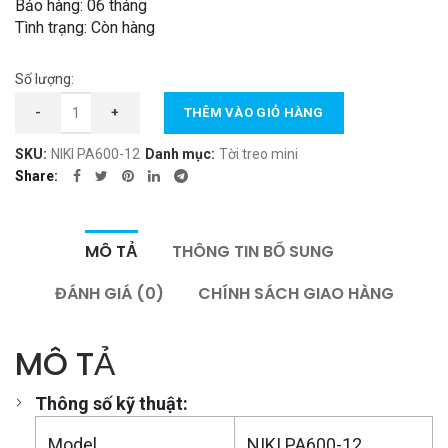
Bảo hàng: 06 tháng
2.400.000 ₫.
Tình trạng: Còn hàng
Số lượng:
Tời Treo NIKI PA600-12m số lượng
-
+
THÊM VÀO GIỎ HÀNG
SKU:
NIKI PA600-12
Danh mục:
Tời treo mini
Share
MÔ TẢ
THÔNG TIN BỔ SUNG
ĐÁNH GIÁ (0)
CHÍNH SÁCH GIAO HÀNG
MÔ TẢ
Thông số kỹ thuật:
Model
NIKI PA600-12